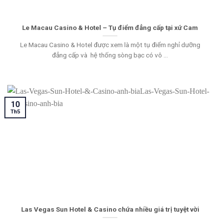
Le Macau Casino & Hotel – Tụ điểm đẳng cấp tại xứ Cam
Le Macau Casino & Hotel được xem là một tụ điểm nghỉ dưỡng
đẳng cấp và hệ thống sòng bạc có vô ...
10
Th5
Las Vegas Sun Hotel & Casino chứa nhiều giá trị tuyệt vời