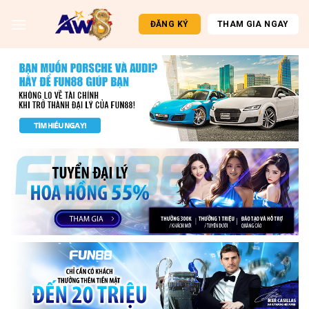
Skip
to
ĐĂNG KÝ
THAM GIA NGAY
content