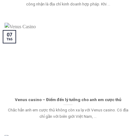
công nhận là địa chỉ kinh doanh hợp pháp. Khi ...
07
Th5
Venus casino – Điểm đến lý tưởng cho anh em cược thủ
Chắc hẳn anh em cược thủ không còn xa lạ với Venus casino. Có địa
chỉ gần với biên giới Việt Nam, ...