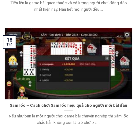
Tiến lên là game bài quen thuộc và có lượng người chơi đông đảo
nhất hiện nay. Hầu hết mọi người đều ...
18
Th1
Sâm lốc – Cách chơi Sâm lốc hiệu quả cho người mới bắt đầu
Nếu như bạn là một người chơi game bài chuyên nghiệp thì Sâm lốc
chắc hẳn không còn là trò chơi xa ...