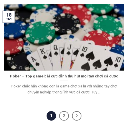
18
Th1
Poker – Top game bài cực đỉnh thu hút mọi tay chơi cá cược
Poker chắc hẳn không còn là game chơi xa lạ với những tay chơi
chuyên nghiệp trong lĩnh vực cá cược. Tuy ...
1
2