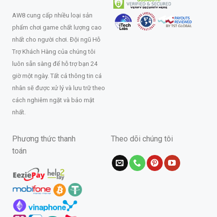
AW8 cung cấp nhiều loại sản
phẩm chơi game chất lượng cao
nhất cho người chơi. Đội ngũ Hỗ
Trợ Khách Hàng của chúng tôi
luôn sẵn sàng để hỗ trợ bạn 24
giờ một ngày. Tất cả thông tin cá
nhân sẽ được xử lý và lưu trữ theo
cách nghiêm ngặt và bảo mật
nhất.
Phương thức thanh
Theo dõi chúng tôi
toán