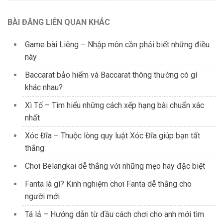
BÀI ĐĂNG LIÊN QUAN KHÁC
Game bài Liêng – Nhập môn cần phải biết những điều
này
Baccarat bảo hiểm và Baccarat thông thường có gì
khác nhau?
Xì Tố – Tìm hiểu những cách xếp hạng bài chuẩn xác
nhất
Xóc Đĩa – Thuộc lòng quy luật Xóc Đĩa giúp bạn tất
thắng
Chơi Belangkai dễ thắng với những mẹo hay đặc biệt
Fanta là gì? Kinh nghiệm chơi Fanta dễ thắng cho
người mới
Tá lả – Hướng dẫn từ đầu cách chơi cho anh mới tìm