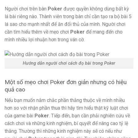
Người chơi trên bàn
Poker
được quyền không dùng bất kỳ
lá bài riêng nào. Thành viên trong bàn chỉ cần tạo ra bộ bài 5
lá sao cho mạnh nhất để ăn đối thủ của mình. Người chơi
cần tìm hiểu thêm về mẹo chơi
Poker
để mang đến cho
mình nhiều lợi nhuận hơn trong ván cờ.
Hướng dẫn người chơi cách đọ bài trong Poker
Một số mẹo chơi Poker đơn giản nhưng có hiệu
quả cao
Nếu bạn muốn nắm chắc phần thắng thuộc về mình nhiều
hơn so với nhận phần thua thì hãy tìm hiểu thật kỹ luật chơi
của game bài
Poker
. Tiếp đến, bạn cần phải nghiên cứu về
cách chơi và những kinh nghiệm, bí quyết để nâng cao tỷ lệ
thắng. Thường thì những kinh nghiệm này sẽ có nếu như