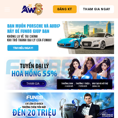
Skip
to
ĐĂNG KÝ
THAM GIA NGAY
content