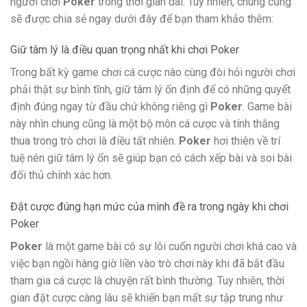
người chơi
Poker
trong thời gian dài. Tuy nhiên, chúng cũng
sẽ được chia sẻ ngay dưới đây để bạn tham khảo thêm:
Giữ tâm lý là điều quan trọng nhất khi chơi Poker
Trong bất kỳ game chơi cá cược nào cùng đòi hỏi người chơi
phải thật sự bình tĩnh, giữ tâm lý ổn định để có những quyết
định đúng ngay từ đầu chứ không riêng gì
Poker
. Game bài
này nhìn chung cũng là một bộ môn cá cược và tính thắng
thua trong trò chơi là điều tất nhiên.
Poker
hơi thiên về trí
tuệ nên giữ tâm lý ổn sẽ giúp bạn có cách xếp bài và soi bài
đối thủ chính xác hơn.
Đặt cược đúng hạn mức của mình đề ra trong ngày khi chơi
Poker
Poker
là một game bài có sự lôi cuốn người chơi khá cao và
việc bạn ngồi hàng giờ liền vào trò chơi này khi đã bắt đầu
tham gia cá cược là chuyện rất bình thường. Tuy nhiên, thời
gian đặt cược càng lâu sẽ khiến bạn mất sự tập trung như