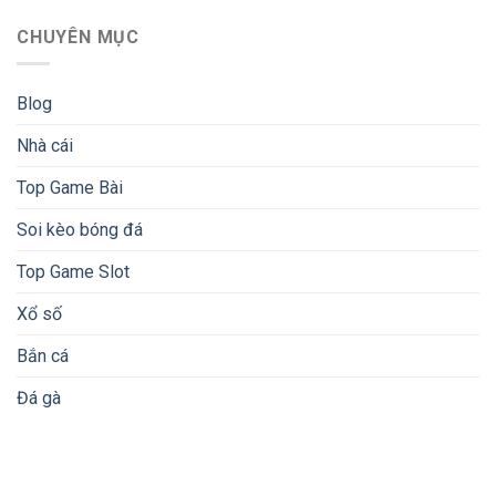
CHUYÊN MỤC
Blog
Nhà cái
Top Game Bài
Soi kèo bóng đá
Top Game Slot
Xổ số
Bắn cá
Đá gà