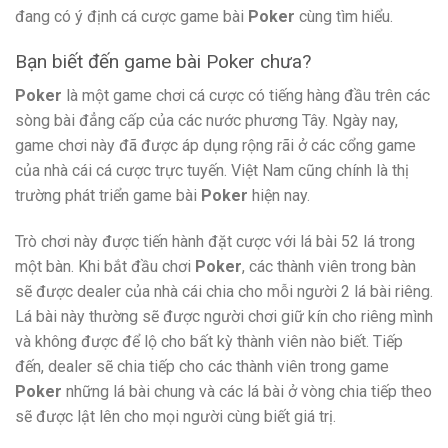
đang có ý định cá cược game bài
Poker
cùng tìm hiểu.
Bạn biết đến game bài Poker chưa?
Poker
là một game chơi cá cược có tiếng hàng đầu trên các
sòng bài đẳng cấp của các nước phương Tây. Ngày nay,
game chơi này đã được áp dụng rộng rãi ở các cổng game
của nhà cái cá cược trực tuyến. Việt Nam cũng chính là thị
trường phát triển game bài
Poker
hiện nay.
Trò chơi này được tiến hành đặt cược với lá bài 52 lá trong
một bàn. Khi bắt đầu chơi
Poker
, các thành viên trong bàn
sẽ được dealer của nhà cái chia cho mỗi người 2 lá bài riêng.
Lá bài này thường sẽ được người chơi giữ kín cho riêng mình
và không được để lộ cho bất kỳ thành viên nào biết. Tiếp
đến, dealer sẽ chia tiếp cho các thành viên trong game
Poker
những lá bài chung và các lá bài ở vòng chia tiếp theo
sẽ được lật lên cho mọi người cùng biết giá trị.