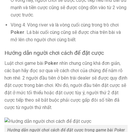
Ở vòng này, người chơi sẽ được cược tiếp nếu như bài đủ
mạnh và tiền cược cũng sẽ được cộng dồn vào từ 2 vòng
cược trước.
Vòng 4: Vòng river và là vòng cuối cùng trong trò chơi
Poker
. Lá bài cuối cùng cũng sẽ được chia trên bài và
mở lên cho người chơi cùng biết.
Hướng dẫn người chơi cách để đặt cược
Luật chơi game bài
Poker
nhìn chung cũng khá đơn giản,
các bạn hãy đọc sơ qua về cách chơi của chúng để nắm rõ
hơn nhé. 2 người đầu tiên ở bên trái dealer sẽ được quy định
đặt cược trong bàn chơi. Khi đó, người đầu tiên đặt cược sẽ
đặt ở mức tối thiểu hoặc đặt cược tùy ý, người thứ 2 đặt
cược tiếp theo sẽ bắt buộc phải cược gấp đôi số tiền đã
cược từ người thứ nhất.
Hướng dẫn người chơi cách để đặt cược trong game bài Poker