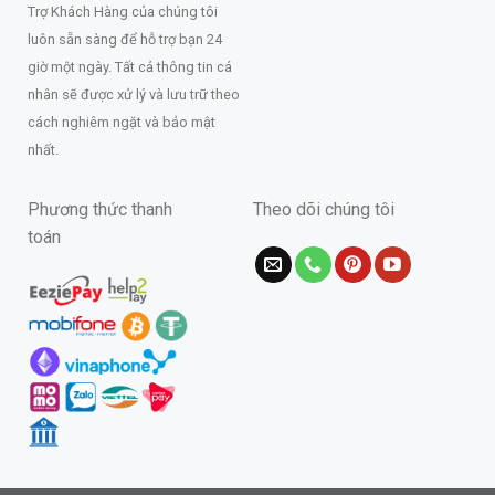
Trợ Khách Hàng của chúng tôi
luôn sẵn sàng để hỗ trợ bạn 24
giờ một ngày. Tất cả thông tin cá
nhân sẽ được xử lý và lưu trữ theo
cách nghiêm ngặt và bảo mật
nhất.
Phương thức thanh
Theo dõi chúng tôi
toán