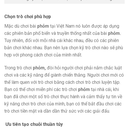
Chọn trò chơi phù hợp
Mặc dù chơi bài
phỏm
tại Việt Nam nó luôn được áp dụng
các phiên bản phổ biến và truyền thống nhất của bài
phỏm.
Tuy nhiên, đối với mỗi nhà cái khác nhau, đều có các phiên
bản chơi khác nhau. Bạn nên lựa chọn kỹ trò chơi nào sẽ phù
hợp với phong cách chơi của mình nhất.
Trong trò chơi
phỏm,
đòi hỏi người chơi phải nắm chắc luật
chơi và các kỹ năng để giành chiến thắng. Người chơi mới có
thể làm quen với trò chơi bằng cách chơi trò chơi luyện tập.
Bạn có thể chơi miễn phí các trò chơi
phỏm
tại nhà cái, khi
bạn đã chơi một số trò chơi thực hành và cảm thấy tự tin về
kỹ năng chơi trò chơi của mình, bạn có thể bắt đầu chơi các
trò chơi tiền mặt và dần dần thử sức với các giải đấu.
Ưu tiên tạo chuỗi thuần túy