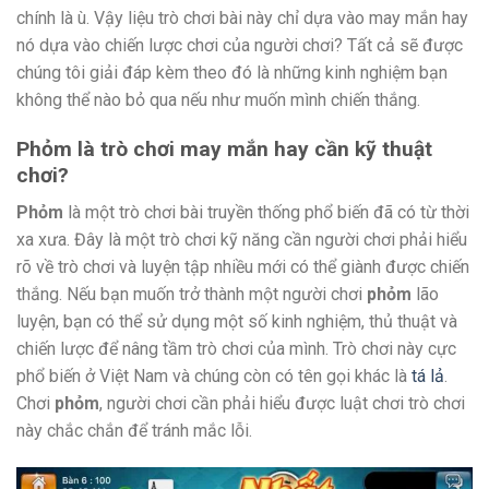
chính là ù. Vậy liệu trò chơi bài này chỉ dựa vào may mắn hay
nó dựa vào chiến lược chơi của người chơi? Tất cả sẽ được
chúng tôi giải đáp kèm theo đó là những kinh nghiệm bạn
không thể nào bỏ qua nếu như muốn mình chiến thắng.
Phỏm là trò chơi may mắn hay cần kỹ thuật
chơi?
Phỏm
là một trò chơi bài truyền thống phổ biến đã có từ thời
xa xưa. Đây là một trò chơi kỹ năng cần người chơi phải hiểu
rõ về trò chơi và luyện tập nhiều mới có thể giành được chiến
thắng. Nếu bạn muốn trở thành một người chơi
phỏm
lão
luyện, bạn có thể sử dụng một số kinh nghiệm, thủ thuật và
chiến lược để nâng tầm trò chơi của mình. Trò chơi này cực
phổ biến ở Việt Nam và chúng còn có tên gọi khác là
tá lả
.
Chơi
phỏm
, người chơi cần phải hiểu được luật chơi trò chơi
này chắc chắn để tránh mắc lỗi.