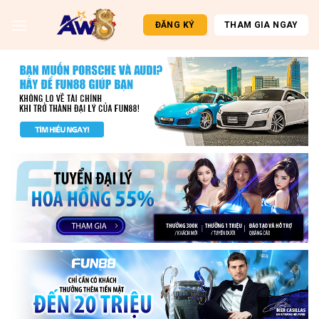
Skip
to
ĐĂNG KÝ
THAM GIA NGAY
content