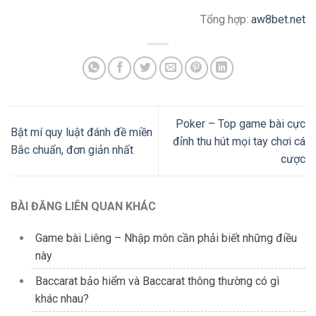
Tổng hợp:
aw8bet.net
Poker – Top game bài cực
Bật mí quy luật đánh đề miền
đỉnh thu hút mọi tay chơi cá
Bắc chuẩn, đơn giản nhất
cược
BÀI ĐĂNG LIÊN QUAN KHÁC
Game bài Liêng – Nhập môn cần phải biết những điều
này
Baccarat bảo hiểm và Baccarat thông thường có gì
khác nhau?