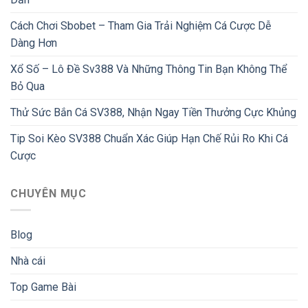
Cách Chơi Sbobet – Tham Gia Trải Nghiệm Cá Cược Dễ
Dàng Hơn
Xổ Số – Lô Đề Sv388 Và Những Thông Tin Bạn Không Thể
Bỏ Qua
Thử Sức Bắn Cá SV388, Nhận Ngay Tiền Thưởng Cực Khủng
Tip Soi Kèo SV388 Chuẩn Xác Giúp Hạn Chế Rủi Ro Khi Cá
Cược
CHUYÊN MỤC
Blog
Nhà cái
Top Game Bài