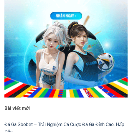
Bài viết mới
Đá Gà Sbobet – Trải Nghiệm Cá Cược Đá Gà Đỉnh Cao, Hấp
Dẫn