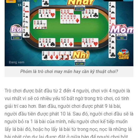
Phỏm là trò chơi may mắn hay cần kỹ thuật chơi?
Trò chơi được bắt đầu từ 2 đến 4 người, chơi với 4 người là
vui nhất vì sẽ có nhiều yếu tố bất ngờ trong trò chơi, có tính
giải trí cao hơn. Ban đầu, người chơi được phát 9 lá bài,
người đầu tiên được phát 10 lá. Sau đó, người chơi đầu sẽ là
người bỏ ra 1 lá bài của mình, nếu người chơi kế tiếp muốn
lấy lá bài đó, hoặc họ lấy lá bài từ trong nọc, nọc là những lá
bài phát còn dư lại được đặt ở giữa bàn để người chơi bột