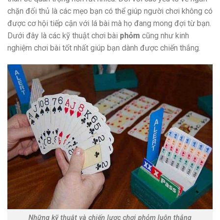
chặn đối thủ là các mẹo bạn có thể giúp người chơi không có
được cơ hội tiếp cận với lá bài mà họ đang mong đợi từ bạn.
Dưới đây là các kỹ thuật chơi bài
phỏm
cũng như kinh
nghiệm chơi bài tốt nhất giúp bạn dành được chiến thắng.
Những kỹ thuật và chiến lược chơi phỏm luôn thắng