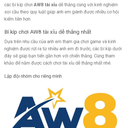
các bí kíp chơi
AW8 tài xỉu
dễ thắng cùng với kinh nghiệm
soi cầu theo quy luật giúp anh em giành được nhiều cơ hội
kiếm tiền hơn.
Bí kíp chơi AW8 tài xỉu dễ thắng nhất
Dựa trên nhu cầu của anh em tham gia chơi game và kinh
nghiệm được rút ra từ nhiều anh em đi trước, các bí kíp dưới
đây sẽ giúp bạn tiến gần hơn với chiến thắng. Cùng tham
khảo để nắm được cách chơi tài xỉu dễ thắng nhất nhé.
Lập đội nhóm cho riêng mình