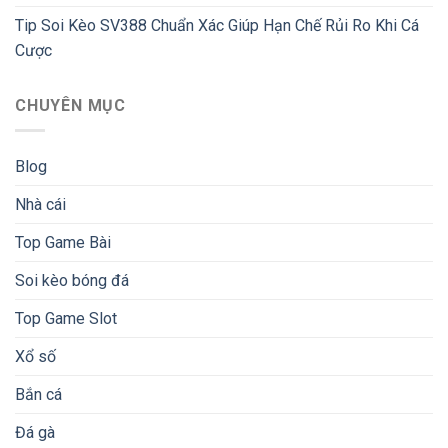
Tip Soi Kèo SV388 Chuẩn Xác Giúp Hạn Chế Rủi Ro Khi Cá
Cược
CHUYÊN MỤC
Blog
Nhà cái
Top Game Bài
Soi kèo bóng đá
Top Game Slot
Xổ số
Bắn cá
Đá gà