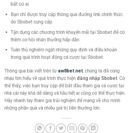
bất cứ ai
Bạn chỉ được truy cập thông qua đường link chính thức
do Sbobet cung cấp.
Tận dụng các chương trình khuyến mãi tại Sbobet để có
thêm cơ hội nhận thưởng hấp dẫn
Tuân thủ nghiêm ngặt những quy định và điều khoản
trong quá trình hoạt động cá cược tại Sbobet.
Thông qua bài viết trên từ
aw8bet.net
, chúng ta đã cùng
nhau tìm hiểu về quá trình thực hiện
đăng nhập Sbobet
. Có
thể thấy, việc bạn truy cập để bắt đầu tham gia cá cược tại
nhà cái này khá dễ dàng và hầu hết ai cũng có thể thực hiện.
Hãy nhanh tay tham gia trải nghiệm để mang về cho mình
những phần quà và nhiều giá trị tiền thưởng lớn.