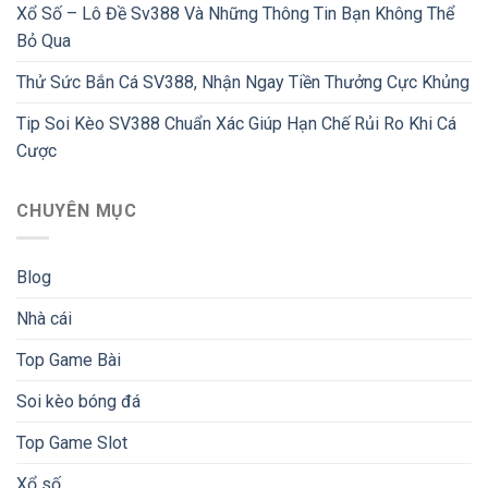
Xổ Số – Lô Đề Sv388 Và Những Thông Tin Bạn Không Thể
Bỏ Qua
Thử Sức Bắn Cá SV388, Nhận Ngay Tiền Thưởng Cực Khủng
Tip Soi Kèo SV388 Chuẩn Xác Giúp Hạn Chế Rủi Ro Khi Cá
Cược
CHUYÊN MỤC
Blog
Nhà cái
Top Game Bài
Soi kèo bóng đá
Top Game Slot
Xổ số