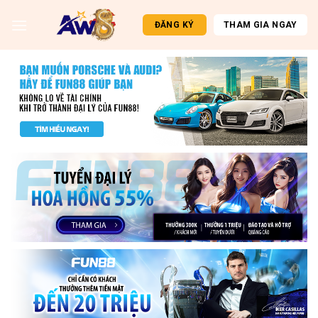
Skip
to
ĐĂNG KÝ
THAM GIA NGAY
content