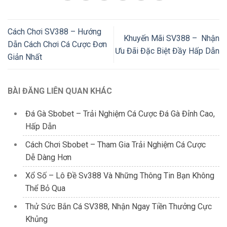
Cách Chơi SV388 – Hướng
Khuyến Mãi SV388 – Nhận
Dẫn Cách Chơi Cá Cược Đơn
Ưu Đãi Đặc Biệt Đầy Hấp Dẫn
Giản Nhất
BÀI ĐĂNG LIÊN QUAN KHÁC
Đá Gà Sbobet – Trải Nghiệm Cá Cược Đá Gà Đỉnh Cao,
Hấp Dẫn
Cách Chơi Sbobet – Tham Gia Trải Nghiệm Cá Cược
Dễ Dàng Hơn
Xổ Số – Lô Đề Sv388 Và Những Thông Tin Bạn Không
Thể Bỏ Qua
Thử Sức Bắn Cá SV388, Nhận Ngay Tiền Thưởng Cực
Khủng