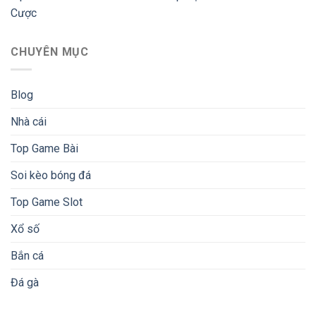
Cược
CHUYÊN MỤC
Blog
Nhà cái
Top Game Bài
Soi kèo bóng đá
Top Game Slot
Xổ số
Bắn cá
Đá gà