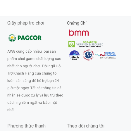
Giấy phép trò chơi
Chứng Chỉ
AW8 cung cấp nhiều loại sản
phẩm chơi game chất lượng cao
nhất cho người chơi. Đội ngũ Hỗ
Trợ Khách Hàng của chúng tôi
luôn sẵn sàng để hỗ trợ bạn 24
giờ một ngày. Tất cả thông tin cá
nhân sẽ được xử lý và lưu trữ theo
cách nghiêm ngặt và bảo mật
nhất.
Phương thức thanh
Theo dõi chúng tôi