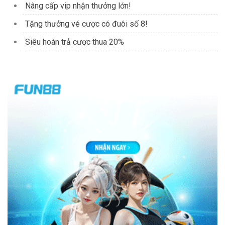
Nâng cấp vip nhận thưởng lớn!
Tặng thưởng vé cược có đuôi số 8!
Siêu hoàn trả cược thua 20%