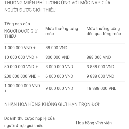
THƯỞNG MIỄN PHÍ TƯƠNG ỨNG VỚI MỐC NẠP CỦA
NGƯỜI ĐƯỢC GIỚI THIỆU:
Tổng nạp của
Mức thưởng từng
Mức thưởng cộng
NGƯỜI ĐƯỢC GIỚI
mốc
dồn qua từng mốc
THIỆU
1 000 000 VND +
88 000 VND
10 000 000 VND +
800 000 VND
888 000 VND
50 000 000 VND +
3 000 000 VND
3 888 000 VND
200 000 000 VND +
6 000 000 VND
9 888 000 VND
1 000 000 000 VND
9 000 000 VND
18 888 000 VND
+
NHẬN HOA HỒNG KHÔNG GIỚI HẠN TRỌN ĐỜI:
Doanh thu cược hợp lệ của
Hoa hồng vĩnh viễn
người được giới thiệu