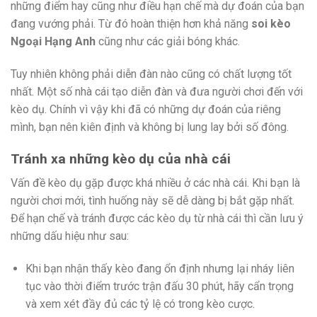
những điểm hay cũng như điều hạn chế mà dự đoán của bạn
đang vướng phải. Từ đó hoàn thiện hơn khả năng
soi kèo
Ngoại Hạng Anh
cũng như các giải bóng khác.
Tuy nhiên không phải diễn đàn nào cũng có chất lượng tốt
nhất. Một số nhà cái tạo diễn đàn và đưa người chơi đến với
kèo dụ. Chính vì vậy khi đã có những dự đoán của riêng
mình, bạn nên kiên định và không bị lung lay bởi số đông.
Tránh xa những kèo dụ của nhà cái
Vấn đề kèo dụ gặp được khá nhiều ở các nhà cái. Khi bạn là
người chơi mới, tình huống này sẽ dễ dàng bị bắt gặp nhất.
Để hạn chế và tránh được các kèo dụ từ nhà cái thì cần lưu ý
những dấu hiệu như sau:
Khi bạn nhận thấy kèo đang ổn định nhưng lại nháy liên
tục vào thời điểm trước trận đấu 30 phút, hãy cẩn trọng
và xem xét đầy đủ các tỷ lệ có trong kèo cược.