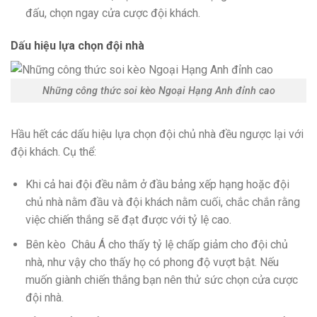
đấu, chọn ngay cửa cược đội khách.
Dấu hiệu lựa chọn đội nhà
Những công thức soi kèo Ngoại Hạng Anh đỉnh cao
Hầu hết các dấu hiệu lựa chọn đội chủ nhà đều ngược lại với
đội khách. Cụ thể:
Khi cả hai đội đều nằm ở đầu bảng xếp hạng hoặc đội
chủ nhà nằm đầu và đội khách nằm cuối, chắc chắn rằng
việc chiến thắng sẽ đạt được với tỷ lệ cao.
Bên kèo Châu Á cho thấy tỷ lệ chấp giảm cho đội chủ
nhà, như vậy cho thấy họ có phong độ vượt bật. Nếu
muốn giành chiến thắng bạn nên thử sức chọn cửa cược
đội nhà.