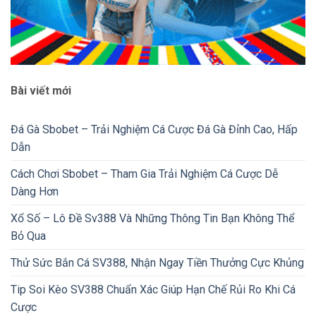
Bài viết mới
Đá Gà Sbobet – Trải Nghiệm Cá Cược Đá Gà Đỉnh Cao, Hấp
Dẫn
Cách Chơi Sbobet – Tham Gia Trải Nghiệm Cá Cược Dễ
Dàng Hơn
Xổ Số – Lô Đề Sv388 Và Những Thông Tin Bạn Không Thể
Bỏ Qua
Thử Sức Bắn Cá SV388, Nhận Ngay Tiền Thưởng Cực Khủng
Tip Soi Kèo SV388 Chuẩn Xác Giúp Hạn Chế Rủi Ro Khi Cá
Cược