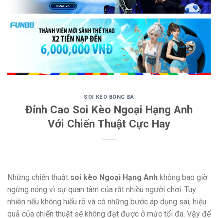
SOI KÈO BÓNG ĐÁ
Đỉnh Cao Soi Kèo Ngoại Hạng Anh
Với Chiến Thuật Cực Hay
Những chiến thuật
soi kèo Ngoại Hạng Anh
không bao giờ
ngừng nóng vì sự quan tâm của rất nhiều người chơi. Tuy
nhiên nếu không hiểu rõ và có những bước áp dụng sai, hiệu
quả của chiến thuật sẽ không đạt được ở mức tối đa. Vậy để