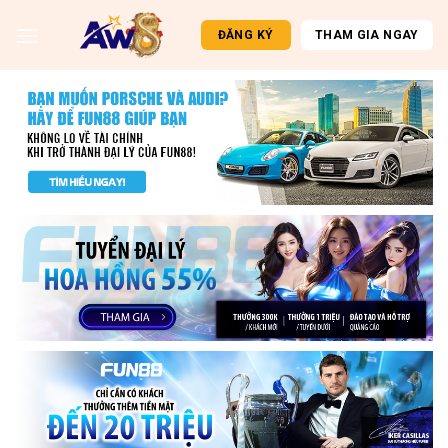
Skip
to
ĐĂNG KÝ
THAM GIA NGAY
content