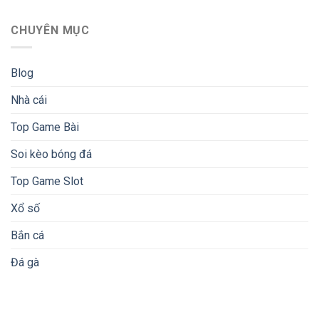
CHUYÊN MỤC
Blog
Nhà cái
Top Game Bài
Soi kèo bóng đá
Top Game Slot
Xổ số
Bắn cá
Đá gà