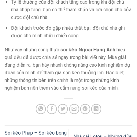
Tỷ lệ thưởng của đội khách tăng cao trong khi đội chủ
nhà chấp tăng, bạn có thể tham khảo và lựa chọn cho cửa
cược đội chủ nhà.
Đội khách trước đó gặp nhiều thất bại, đội chủ nhà ghi
được cho mình nhiều chiến công.
Như vậy những công thức
soi kèo Ngoại Hạng Anh
hiệu
quả đều đã được chia sẻ ngay trong bài viết này. Mùa giải
đang diễn ra, bạn hãy nhanh chóng nâng cao kinh nghiệm dự
đoán của mình để tham gia săn kèo thưởng lớn. Đặc biệt,
những thông tin bên trên chính là một trong những kinh
nghiệm bạn nên thêm vào cẩm nang soi kèo của mình.
Soi kèo Pháp – Soi kèo bóng
Nhà cái Letou – Những điều