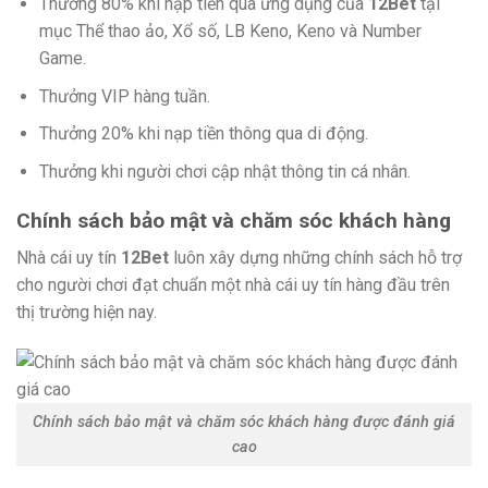
Thưởng 80% khi nạp tiền qua ứng dụng của
12Bet
tại
mục Thể thao ảo, Xổ số, LB Keno, Keno và Number
Game.
Thưởng VIP hàng tuần.
Thưởng 20% khi nạp tiền thông qua di động.
Thưởng khi người chơi cập nhật thông tin cá nhân.
Chính sách bảo mật và chăm sóc khách hàng
Nhà cái uy tín
12Bet
luôn xây dựng những chính sách hỗ trợ
cho người chơi đạt chuẩn một nhà cái uy tín hàng đầu trên
thị trường hiện nay.
Chính sách bảo mật và chăm sóc khách hàng được đánh giá
cao