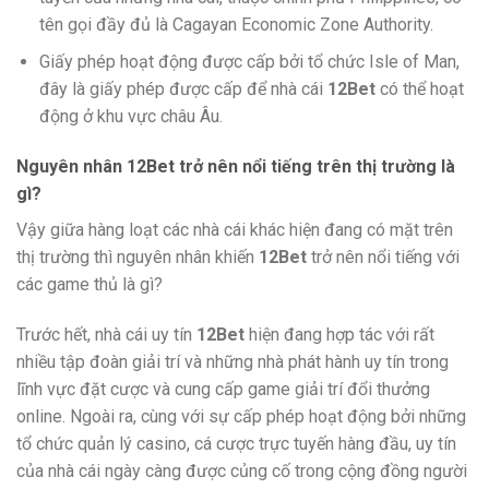
tên gọi đầy đủ là Cagayan Economic Zone Authority.
Giấy phép hoạt động được cấp bởi tổ chức Isle of Man,
đây là giấy phép được cấp để nhà cái
12Bet
có thể hoạt
động ở khu vực châu Âu.
Nguyên nhân 12Bet trở nên nổi tiếng trên thị trường là
gì?
Vậy giữa hàng loạt các nhà cái khác hiện đang có mặt trên
thị trường thì nguyên nhân khiến
12Bet
trở nên nổi tiếng với
các game thủ là gì?
Trước hết, nhà cái uy tín
12Bet
hiện đang hợp tác với rất
nhiều tập đoàn giải trí và những nhà phát hành uy tín trong
lĩnh vực đặt cược và cung cấp game giải trí đổi thưởng
online. Ngoài ra, cùng với sự cấp phép hoạt động bởi những
tổ chức quản lý casino, cá cược trực tuyến hàng đầu, uy tín
của nhà cái ngày càng được củng cố trong cộng đồng người