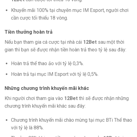
Khuyến mãi 100% tại chuyên mục IM Esport, người chơi
cần cược tối thiểu 18 vòng.
Tiền thưởng hoàn trả
Nếu bạn tham gia cá cược tại nhà cái
12Bet
sau một thời
gian thì bạn sẽ được nhận tiền hoàn trả theo tỷ lệ sau đây:
Hoàn trả thể thao ảo với tỷ lệ 0,3%.
Hoàn trả tại mục IM Esport với tỷ lệ 0,5%.
Những chương trình khuyến mãi khác
Khi người chơi tham gia vào
12Bet
thì sẽ được nhận những
chương trình khuyến mãi khác sau đây:
Chương trình khuyến mãi chào mừng tại mục BTi Thể thao
với tỷ lệ là 88%.