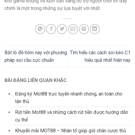
kho game khủng và luôn sẵn sàng hỗ trợ người chơi thì đây
chính là một trong những sự lựa tuyệt vời nhất.
Bắt lô đề hôm nay với phương
Tìm hiểu các cách soi kèo C1
pháp soi cầu cực chuẩn
hiệu quả nhất hiện nay
BÀI ĐĂNG LIÊN QUAN KHÁC
Đăng ký Mot88 trực tuyến nhanh chóng, an toàn cho
tân thủ
Rút tiền Mot88 và những cách rút tiền được hướng dẫn
cụ thể
Khuyến mãi MOT88 – Nhân tố giúp giữ chân cược thủ