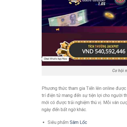
Cơ hội 
Phương thức tham gia Tiến lên online được
trí điện tử mang đến sự tiện lợi cho người
mới có được trải nghiệm thú vị. Mỗi ván cư
ngày đến bất ngờ khác.
Siêu phẩm
Sâm Lốc