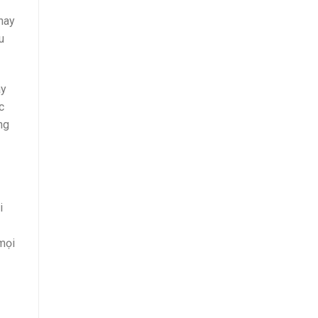
hay
u
ày
c
ng
i
mọi