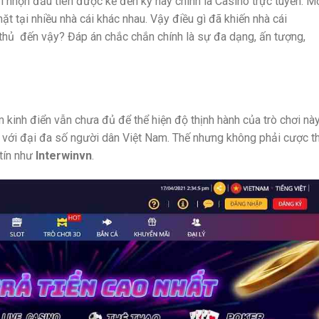
i nhọn đầu tiên được kể đến kỳ này chính là Casino trực tuyến. M
mặt tại nhiều nhà cái khác nhau. Vậy điều gì đã khiến nhà cái
thủ đến vậy? Đáp án chắc chắn chính là sự đa dạng, ấn tượng,
kinh điển vẫn chưa đủ để thể hiện độ thịnh hành của trò chơi này
ộc với đại đa số người dân Việt Nam. Thế nhưng không phải cược t
tín như
Interwinvn
.