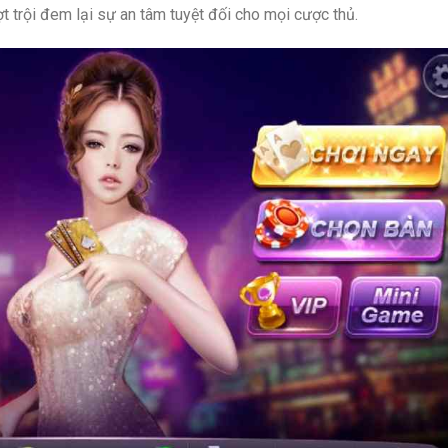
t trội đem lại sự an tâm tuyệt đối cho mọi cược thủ.