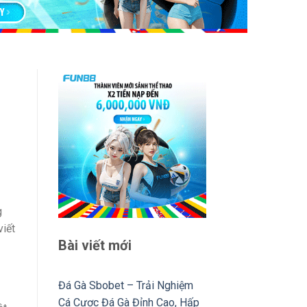
g
viết
Bài viết mới
Đá Gà Sbobet – Trải Nghiệm
Cá Cược Đá Gà Đỉnh Cao, Hấp