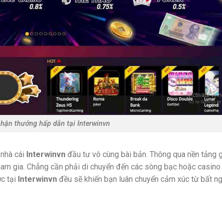
nhận thưởng hấp dẫn tại Interwinvn
 nhà cái
Interwinvn
đầu tư vô cùng bài bản. Thông qua nền tảng g
 tham gia. Chẳng cần phải di chuyển đến các sòng bạc hoặc casino
ợc tại
Interwinvn
đều sẽ khiến bạn luân chuyển cảm xúc từ bất n