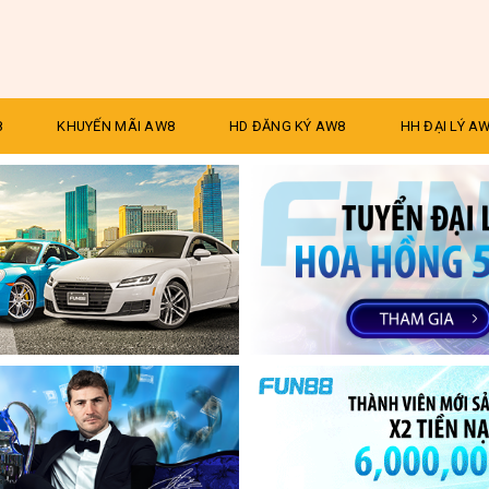
8
KHUYẾN MÃI AW8
HD ĐĂNG KÝ AW8
HH ĐẠI LÝ A