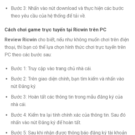
Bước 3: Nhấn vào nút download và thực hiện các bước
theo yêu cầu của hệ thống để tải về.
Cách chơi game trực tuyến tại Ricwin trên PC
Review Ricwin
cho biết, nếu như không muốn chơi trên điện
thoại, thì bạn có thể lựa chọn hình thức chơi trực tuyến trên
PC theo các bước sau:
Bước 1: Truy cập vào trang chủ nhà cái.
Bước 2: Trên giao diện chính, bạn tìm kiếm và nhấn vào
nút Đăng ký.
Bước 3: Hoàn tất các thông tin trong mẫu đăng ký của
nhà cái.
Bước 4: Kiểm tra lại tính chính xác của thông tin. Sau đó
nhấn vào nút Đăng ký để hoàn tất.
Bước 5: Sau khi nhận được thông báo đăng ký tài khoản