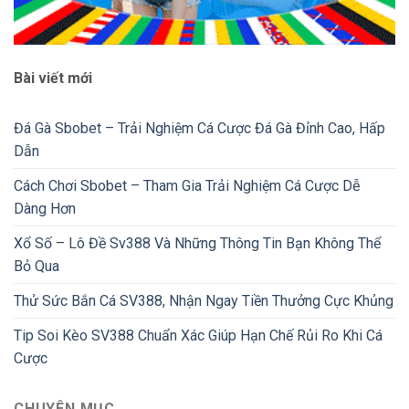
Bài viết mới
Đá Gà Sbobet – Trải Nghiệm Cá Cược Đá Gà Đỉnh Cao, Hấp
Dẫn
Cách Chơi Sbobet – Tham Gia Trải Nghiệm Cá Cược Dễ
Dàng Hơn
Xổ Số – Lô Đề Sv388 Và Những Thông Tin Bạn Không Thể
Bỏ Qua
Thử Sức Bắn Cá SV388, Nhận Ngay Tiền Thưởng Cực Khủng
Tip Soi Kèo SV388 Chuẩn Xác Giúp Hạn Chế Rủi Ro Khi Cá
Cược
CHUYÊN MỤC