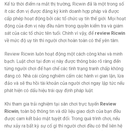
Kể từ thời điểm ra mắt thị trường, Ricwin đã là một trong số
ít các đơn vị được đăng ký kinh doanh hợp pháp và được
cấp phép hoạt động bởi các tổ chức uy tín thế giới. Mọi hoạt
động của đơn vị này đều nằm trong quyền kiểm tra và giám
sát của các tổ chức tên tuổi. Chính vì vậy, để
review Ricwin
về mức độ uy tín thì người chơi hoàn toàn có thể yên tâm.
Review Ricwin luôn hoạt động một cách công khai và minh
bạch. Luật chơi tại đơn vị này được thông báo rõ ràng đến
từng người chơi để hạn chế các tình trạng tranh chấp không
đáng có. Nhà cái cũng nghiêm cấm các hành vi gian lận, lừa
đảo và sẽ thu hồi tài khoản của người chơi ngay lập tức nếu
phát hiện có dấu hiệu trái quy định pháp luật.
Khi tham gia trải nghiệm tại
sân chơi trực tuyến
Review
Ricwin
, toàn bộ thông tin và dữ liệu giao dịch của bạn đều
được cam kết bảo mật tuyệt đối. Trong quá trình chơi, nếu
như xảy ra bất kỳ sự cố gì thì người chơi đều có thể liên hệ