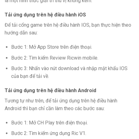
là một hình thức giải trí thú vị không kém.
Tải ứng dụng trên hệ điều hành iOS
Để tải cổng game trên hệ điều hành IOS, bạn thực hiện theo
hướng dẫn sau:
Bước 1: Mở App Store trên điện thoại.
Bước 2: Tìm kiếm Review Ricwin mobile.
Bước 3: Nhấn vào nút download và nhập mật khẩu IOS
của bạn để tải về.
Tải ứng dụng trên hệ điều hành Android
Tương tự như trên, để tải ứng dụng trên hệ điều hành
Android thì bạn chỉ cần làm theo các bước sau:
Bước 1: Mở CH Play trên điện thoại.
Bước 2: Tìm kiếm ứng dụng Ric V1.