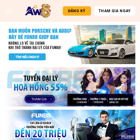
Skip
to
ĐĂNG KÝ
THAM GIA NGAY
content