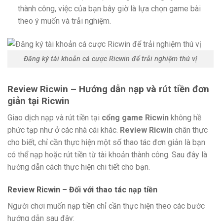
thành công, việc của bạn bây giờ là lựa chọn game bài
theo ý muốn và trải nghiệm.
Đăng ký tài khoản cá cược Ricwin để trải nghiệm thú vị
Review Ricwin – Hướng dẫn nạp và rút tiền đơn
giản tại Ricwin
Giao dịch nạp và rút tiền tại
cổng game Ricwin
không hề
phức tạp như ở các nhà cái khác.
Review Ricwin
chân thực
cho biết, chỉ cần thực hiện một số thao tác đơn giản là bạn
có thể nạp hoặc rút tiền từ tài khoản thành công. Sau đây là
hướng dẫn cách thực hiện chi tiết cho bạn.
Review Ricwin – Đối với thao tác nạp tiền
Người chơi muốn nạp tiền chỉ cần thực hiện theo các bước
hướng dẫn sau đây: