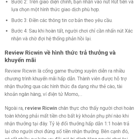
Bước 2: Trên giao diện chính, bạn nhấn vào nút Rút tiền và
lựa chọn một hình thức giao dịch phù hợp.
Bước 3: Điền các thông tin cơ bản theo yêu cầu.
Bước 4: Sau khi hoàn tất, người chơi chỉ cần nhấn nút Xác
nhận và chờ đợi hệ thống phản hồi lại.
Review Ricwin về hình thức trả thưởng và
khuyến mãi
Review Ricwin là cổng game thường xuyên diễn ra nhiều
chương trình khuyến mãi hấp dẫn. Thành viên được hỗ trợ
nhận thưởng qua các hình thức đa dạng như thẻ cào, tài
khoản ngân hàng, ví điện tử Momo,…
Ngoài ra,
review Ricwin
chân thực cho thấy người chơi hoàn
toàn không phải mất tiền cho bất kỳ khoản phụ phí nào khi
nhận thưởng tại đây. Tỷ lệ đổi thưởng hấp dẫn 1:1 hoàn trả
lại cho người chơi đúng số tiền nhận thưởng. Bên cạnh đó,